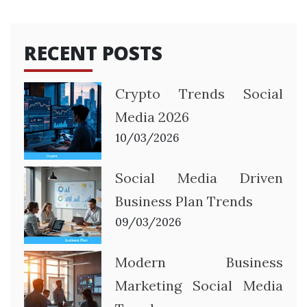
RECENT POSTS
Crypto Trends Social
Media 2026
10/03/2026
Social Media Driven
Business Plan Trends
09/03/2026
Modern Business
Marketing Social Media