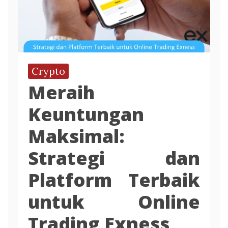
Crypto
Meraih
Keuntungan
Maksimal:
Strategi dan
Platform Terbaik
untuk Online
Trading Exness