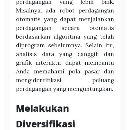
perdagangan yang lebih baik.
Misalnya, ada robot perdagangan
otomatis yang dapat menjalankan
perdagangan secara otomatis
berdasarkan algoritma yang telah
diprogram sebelumnya. Selain itu,
analisis data yang canggih dan
grafik interaktif dapat membantu
Anda memahami pola pasar dan
mengidentifikasi peluang
perdagangan yang menguntungkan.
Melakukan
Diversifikasi