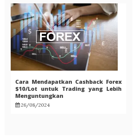
Cara Mendapatkan Cashback Forex
$10/Lot untuk Trading yang Lebih
Menguntungkan
26/08/2024