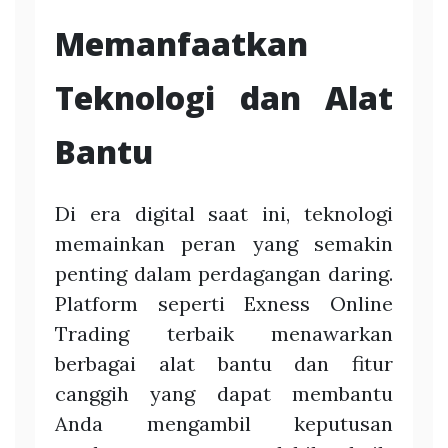
Memanfaatkan
Teknologi dan Alat
Bantu
Di era digital saat ini, teknologi
memainkan peran yang semakin
penting dalam perdagangan daring.
Platform seperti Exness Online
Trading terbaik menawarkan
berbagai alat bantu dan fitur
canggih yang dapat membantu
Anda mengambil keputusan