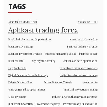
TAGS
Akun Mikro Modal Kecil
Analisa XAUUSD
Aplikasi trading forex
Blockchain Innovation Opportunities
broker local akun mikro
business advertising
Business Industry Trends
Business Investment Trends
Business Marketing Social
business sector
business site
buy cryptocurrency
conversion rate optimization
Crypto Trends
decentralized finance solutions
Digital Business Growth Strategy
digital transformation roadmap
Driven Business Plan
Driven Business Trends
earn crypto
emerging market opportunities
financial projection planning
Gold investing
Industrial Growth Innovation Strategy
Industrial Innovation
Investment Property
Investor Ready Business Plan