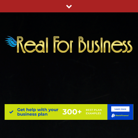
Skip
to
content
REAL FOR BUSINESS
PROVIDE ADVICE FOR BUSINESS SUCCESS