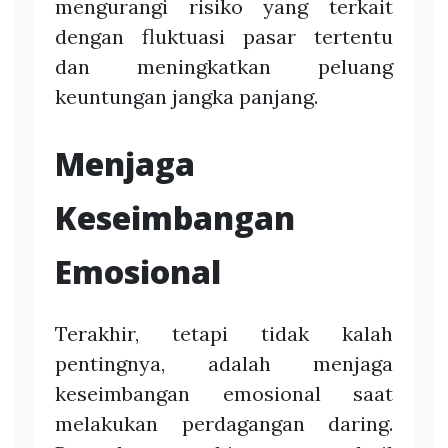
mengurangi risiko yang terkait
dengan fluktuasi pasar tertentu
dan meningkatkan peluang
keuntungan jangka panjang.
Menjaga
Keseimbangan
Emosional
Terakhir, tetapi tidak kalah
pentingnya, adalah menjaga
keseimbangan emosional saat
melakukan perdagangan daring.